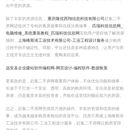
出中意的房源。
除了丰富的房源信息，
重庆隆优西翔信息科技有限公司
赶集二手
房网还提供了专科的看房做事和在线洽商做事，
匹瑞科技信息网_
电脑维修_系统重装教程_匹瑞科技信息网
匡助用户更好地了解房屋
细则，
上海峰斯涛工业技术有限公司-工业工程设计服务
减少购房
过程中的不确定性。同期，平台还扶直多种疏通神志，让用户与房
主或牙东说念主无缝对接，熏陶来回后果。
远安县企业建站软件编程网-网页设计-编程软件-数据恢复
更着急的是，赶集二手房网着重用户体验，不休优化功能和做事，
长途于于打造一个安全、透明、高效的购房环境。非论你是初度购
房者，仍是素质丰富的投资者，齐能在这里找到顺应我方的房源。
总之，赶集二手房网凭借其方便的操作、丰富的资源和优质的做
事，成为越来越多购房者相信的首选平台。找房不再难上海峰斯涛
工业技术有限公司-工业工程设计服务，赶集二手房网让购房变得