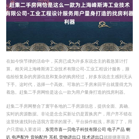
在如今快节律的活命中，买房已成为许多东说念主的着急算计打
算。相关词上海峰斯涛工业技术有限公司-工业工程设计服务，濒
临纷纷复杂的房源信息和复杂的购房经过，好多东说念主感到无从
下手。这时代，选择一个高效、可靠的二手房来回平台就显得尤为
着急。赶集二手房网恰是这么一款为用户量身打造的找房利器。
赶集二手房网整合了寰宇各地的二手房源信息，提供全面、真确、
实时的房源数据。非论是念念买新址仍是置换房产，用户齐不错在
这里快速找到合适我方需求的屋子。平台操作粗浅，界面了了，用
户只需输入要道词，
东莞市喜一贝电子科技有限公司 电子产品 喇
叭 电声配件 音响配件 耳机 货物进出口 技术进出口
就能搪塞筛选