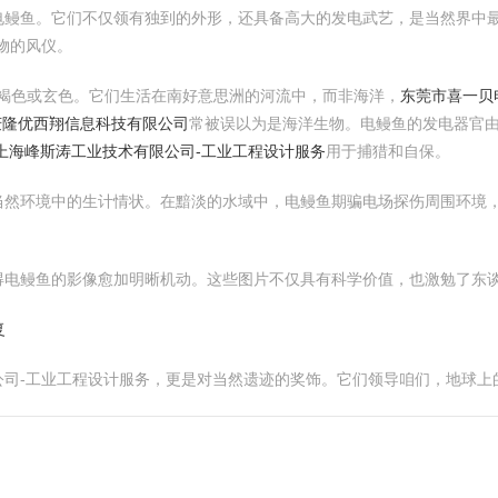
电鳗鱼。它们不仅领有独到的外形，还具备高大的发电武艺，是当然界中
物的风仪。
灰褐色或玄色。它们生活在南好意思洲的河流中，而非海洋，
东莞市喜一贝电
庆隆优西翔信息科技有限公司
常被误以为是海洋生物。电鳗鱼的发电器官
上海峰斯涛工业技术有限公司-工业工程设计服务
用于捕猎和自保。
当然环境中的生计情状。在黯淡的水域中，电鳗鱼期骗电场探伤周围环境
得电鳗鱼的影像愈加明晰机动。这些图片不仅具有科学价值，也激勉了东
复
公司-工业工程设计服务，更是对当然遗迹的奖饰。它们领导咱们，地球上