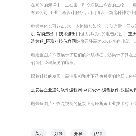
在高深的海洋中，生在世一种令东谈主咋舌的生物——
有限公司-工业工程设计服务，咱们得以一窥这种神奇生
电鳗鱼体长可达2.5米，体格细长如蛇，皮肤光滑，呈
机 货物进出口 技术进出口
但因其独到的电击武艺，
重
装教程_匹瑞科技信息网
好像开释高达600伏特的电流，
电鳗鱼图片不仅展示了它们的外貌特征，还揭示了其在
们留住荣华莫测的印象。
跟着科技的发展，高清影相和水下录像时期的跳跃，使
远安县企业建站软件编程网-网页设计-编程软件-数据恢
电鳗鱼图片不仅是视觉的盛宴上海峰斯涛工业技术有限
高大
好像
开释
伏特